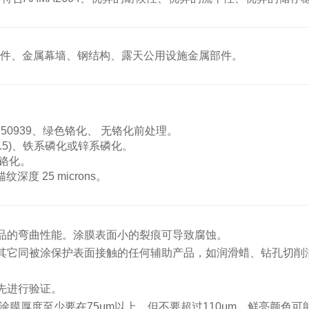
件、金属幕墙、钢结构、露天公用设施金属部件。
N 50939、绿色铬化、 无铬化前处理。
 2.5)、铁系磷化或锌系磷化。
、铬化。
纹深度 25 microns。
品的弯曲性能。涂膜表面小的裂痕可导致腐蚀。
其它同被涂保护表面接触的任何辅助产品，如润滑蜡、钻孔切削
先进行验证。
涂膜厚度至少要在75μm以上，但不要超过110μm。鲜亮颜色