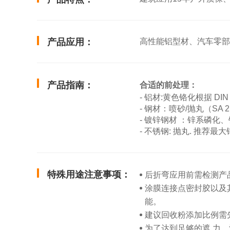
产品应用：
高性能铝型材、汽车零部
产品指南：
合适的前处理：
- 铝材:黄色铬化根据 DI
- 钢材：喷砂/抛丸（SA
- 镀锌钢材 ：锌系磷化
- 不锈钢: 抛丸. 推荐最大锚
特殊用途注意事项：
后折弯应用前需检测产
涂膜连接点密封胶以及
能。
建议回收粉添加比例需
为了达到足够的遮 力，